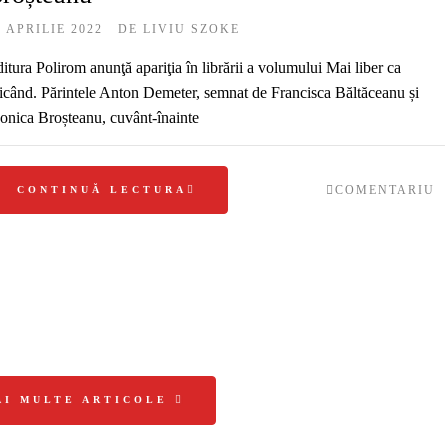
0 APRILIE 2022
DE
LIVIU SZOKE
itura Polirom anunţă apariţia în librării a volumului Mai liber ca
icând. Părintele Anton Demeter, semnat de Francisca Băltăceanu și
nica Broșteanu, cuvânt‑înainte
COMENTARIU
CONTINUĂ LECTURA
AI MULTE ARTICOLE