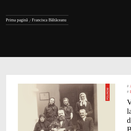
Prima pagină
Francisca Băltăceanu
#
#
V
l
d
B