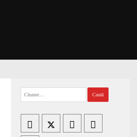
Caută
după: