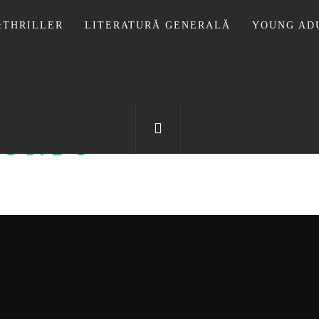
THRILLER
LITERATURĂ GENERALĂ
YOUNG AD
OTECA LUI
FOSTUL BLOG FANSF