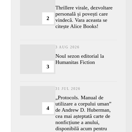
Thrillere virale, dezvoltare
personală și povești care
2
vindecă. Vara aceasta se
citește Alice Books!
3 AUG 2026
​Noul sezon editorial la
Humanitas Fiction
3
31 JUL 2026
„Protocols. Manual de
utilizare a corpului uman”
4
de Andrew D. Huberman,
cea mai așteptată carte de
nonficțiune a anului,
disponibilă acum pentru