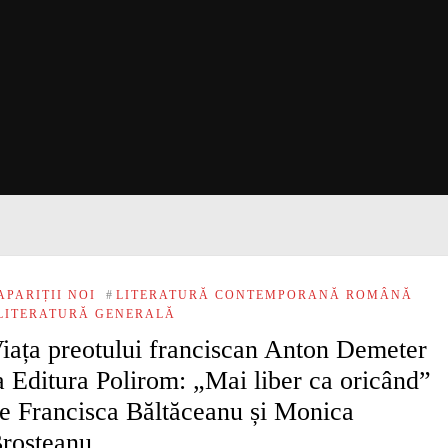
APARIȚII NOI
#
LITERATURĂ CONTEMPORANĂ ROMÂNĂ
LITERATURĂ GENERALĂ
iața preotului franciscan Anton Demeter
a Editura Polirom: „Mai liber ca oricând”
e Francisca Băltăceanu și Monica
roșteanu