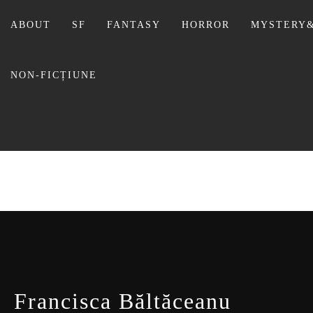
Sari
la
ABOUT
SF
FANTASY
HORROR
MYSTERY&
conținut
NON-FICȚIUNE
BIBLI
Francisca Băltăceanu