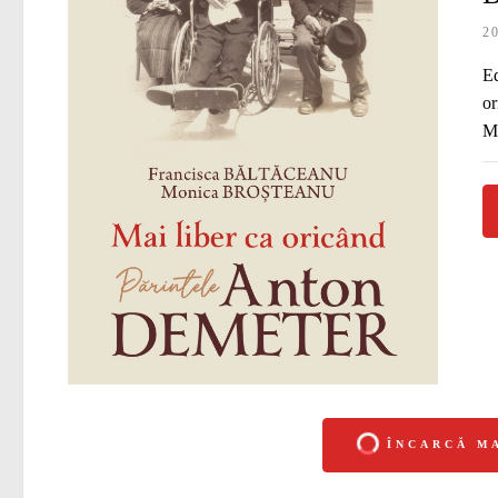
2
Ed
or
Mo
ÎNCARCĂ M