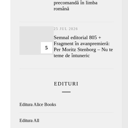
precomandă în limba
română
25 JUL 2026
Semnal editorial 805 +
Fragment în avanpremieră:
5
Per Moritz Stenborg – Nu te
teme de întuneric
EDITURI
Editura Alice Books
Editura All