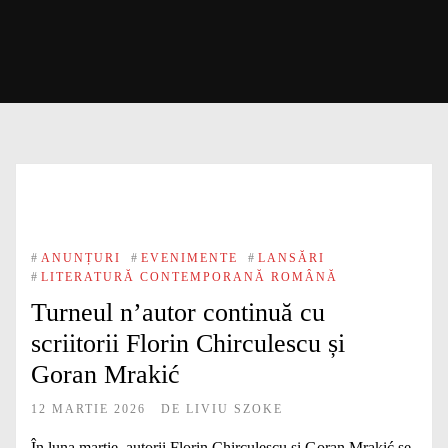
#
ANUNȚURI
#
EVENIMENTE
#
LANSĂRI
#
LITERATURĂ CONTEMPORANĂ ROMÂNĂ
Turneul n’autor continuă cu
scriitorii Florin Chirculescu și
Goran Mrakić
12 MARTIE 2026
DE
LIVIU SZOKE
În luna martie, autorii Florin Chirculescu și Goran Mrakić se