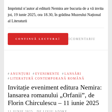
Imprintul n’autor al editurii Nemira are bucuria de a vă invita
joi, 19 iunie 2025, ora 18.30, în grădina Muzeului Național
al Literaturii
COMENTARIU
CONTINUĂ LECTURA
#
ANUNȚURI
#
EVENIMENTE
#
LANSĂRI
#
LITERATURĂ CONTEMPORANĂ ROMÂNĂ
Invitație eveniment editura Nemira:
lansarea romanului „Orfanii”, de
Florin Chirculescu – 11 iunie 2025
11 IUNIE 2025
DE
LIVIU SZOKE