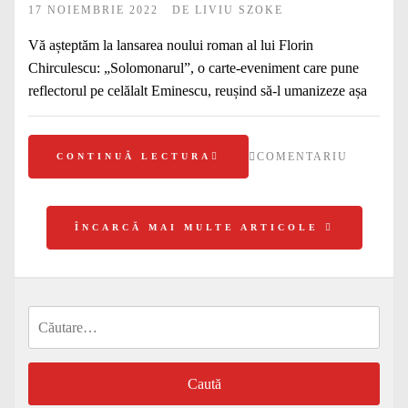
17 NOIEMBRIE 2022
DE
LIVIU SZOKE
Vă așteptăm la lansarea noului roman al lui Florin
Chirculescu: „Solomonarul”, o carte-eveniment care pune
reflectorul pe celălalt Eminescu, reușind să-l umanizeze așa
COMENTARIU
CONTINUĂ LECTURA
ÎNCARCĂ MAI MULTE ARTICOLE
Caută
după: