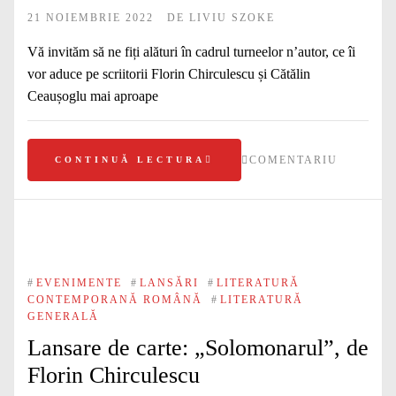
21 NOIEMBRIE 2022
DE
LIVIU SZOKE
Vă invităm să ne fiți alături în cadrul turneelor n’autor, ce îi
vor aduce pe scriitorii Florin Chirculescu și Cătălin
Ceaușoglu mai aproape
COMENTARIU
CONTINUĂ LECTURA
#
EVENIMENTE
#
LANSĂRI
#
LITERATURĂ
CONTEMPORANĂ ROMÂNĂ
#
LITERATURĂ
GENERALĂ
Lansare de carte: „Solomonarul”, de
Florin Chirculescu