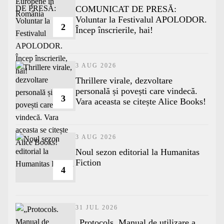
COMUNICAT DE PRESĂ:
Voluntar la Festivalul APOLODOR.
2
Încep înscrierile, hai!
3 AUG 2026
Thrillere virale, dezvoltare
personală și povești care vindecă.
3
Vara aceasta se citește Alice Books!
3 AUG 2026
​Noul sezon editorial la Humanitas
Fiction
4
31 JUL 2026
„Protocols. Manual de utilizare a