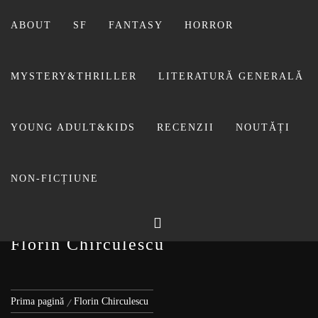
Sari
la
ABOUT
SF
FANTASY
HORROR
conținut
MYSTERY&THRILLER
LITERATURĂ GENERALĂ
BIBLIOTECA LUI
YOUNG ADULT&KIDS
RECENZII
NOUTĂȚI
FOSTUL BLOG FANSF
LIVIU
NON-FICȚIUNE
Florin Chirculescu
Prima pagină
Florin Chirculescu