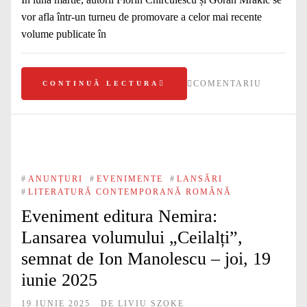
vor afla într-un turneu de promovare a celor mai recente
volume publicate în
COMENTARIU
CONTINUĂ LECTURA
#
ANUNȚURI
#
EVENIMENTE
#
LANSĂRI
#
LITERATURĂ CONTEMPORANĂ ROMÂNĂ
Eveniment editura Nemira:
Lansarea volumului „Ceilalți”,
semnat de Ion Manolescu – joi, 19
iunie 2025
19 IUNIE 2025
DE
LIVIU SZOKE