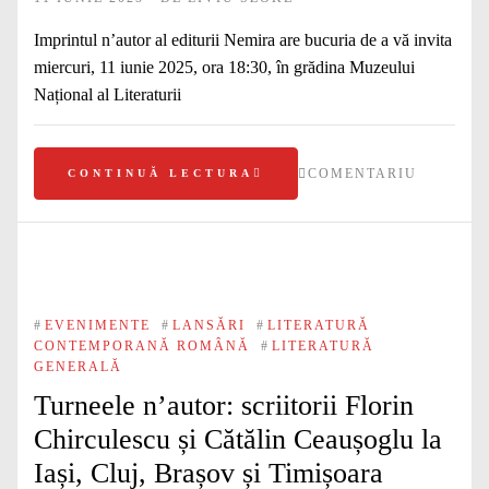
Imprintul n’autor al editurii Nemira are bucuria de a vă invita
miercuri, 11 iunie 2025, ora 18:30, în grădina Muzeului
Național al Literaturii
COMENTARIU
CONTINUĂ LECTURA
#
EVENIMENTE
#
LANSĂRI
#
LITERATURĂ
CONTEMPORANĂ ROMÂNĂ
#
LITERATURĂ
GENERALĂ
Turneele n’autor: scriitorii Florin
Chirculescu și Cătălin Ceaușoglu la
Iași, Cluj, Brașov și Timișoara