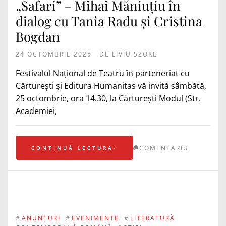
„Safari” – Mihai Măniuțiu în
dialog cu Tania Radu și Cristina
Bogdan
24 OCTOMBRIE 2025
DE
LIVIU SZOKE
Festivalul Național de Teatru în parteneriat cu
Cărturești și Editura Humanitas vă invită sâmbătă,
25 octombrie, ora 14.30, la Cărturești Modul (Str.
Academiei,
COMENTARIU
CONTINUĂ LECTURA
#
ANUNȚURI
#
EVENIMENTE
#
LITERATURĂ