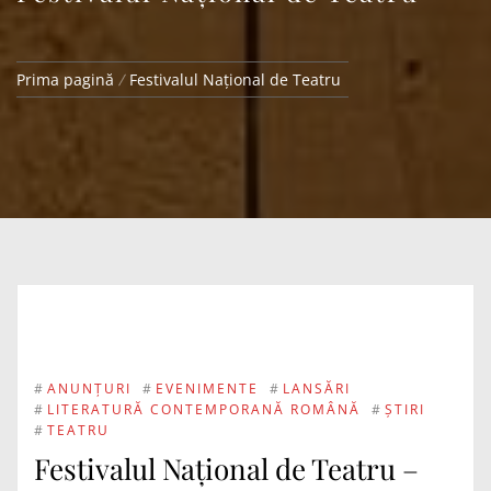
Prima pagină
Festivalul Naţional de Teatru
#
ANUNȚURI
#
EVENIMENTE
#
LANSĂRI
#
LITERATURĂ CONTEMPORANĂ ROMÂNĂ
#
ȘTIRI
#
TEATRU
​Festivalul Național de Teatru –