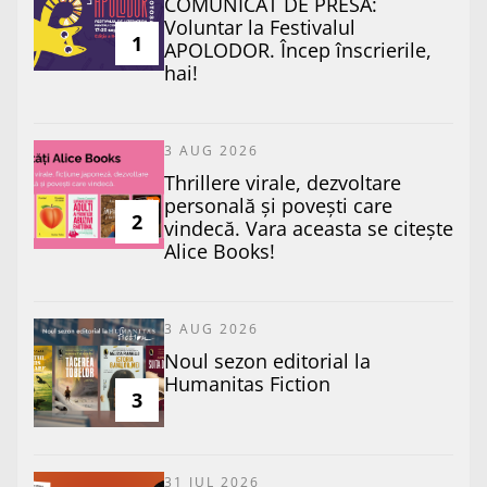
COMUNICAT DE PRESĂ:
Voluntar la Festivalul
1
APOLODOR. Încep înscrierile,
hai!
3 AUG 2026
Thrillere virale, dezvoltare
personală și povești care
2
vindecă. Vara aceasta se citește
Alice Books!
3 AUG 2026
​Noul sezon editorial la
Humanitas Fiction
3
31 JUL 2026