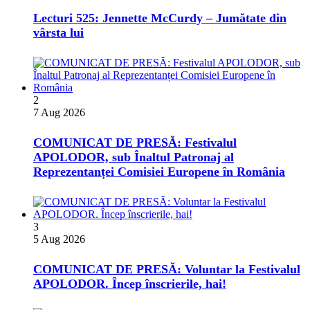
Lecturi 525: Jennette McCurdy – Jumătate din
vârsta lui
2
7 Aug 2026
COMUNICAT DE PRESĂ: Festivalul
APOLODOR, sub Înaltul Patronaj al
Reprezentanței Comisiei Europene în România
3
5 Aug 2026
COMUNICAT DE PRESĂ: Voluntar la Festivalul
APOLODOR. Încep înscrierile, hai!