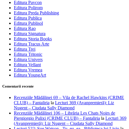
Editura Pavcon
Editura Polirom
Editura Preda Publishing
Editura Publica
Editura Publisol
Editura Rao
Editura Signatura
Editura Storia Books
Editura Tracus Arte
Editura Trei
Editura Tritonic
Editura Univers
Editura Vellant
Editura Vremea
Editura YoungArt
Comentarii recente
Recenziile Mădălinei 69 – Vila de Rachel Hawkins (CRIME
CLUB) – Fantaliria
la
Lecturi 369 (Avanpremieră): Liz
Nugent – Ciudata Sally Diamond
Recenziile Mădălinei 106 – Librăria Les Chats Noirs de
Piergiorgio Pulixi (CRIME CLUB) – Fantaliria
la
Lecturi 369
(Avanpremieră): Liz Nugent – Ciudata Sally Diamond
Lecturi 522: Sue Watson - Tu, eu, ea - Biblioteca lui Liviu
la