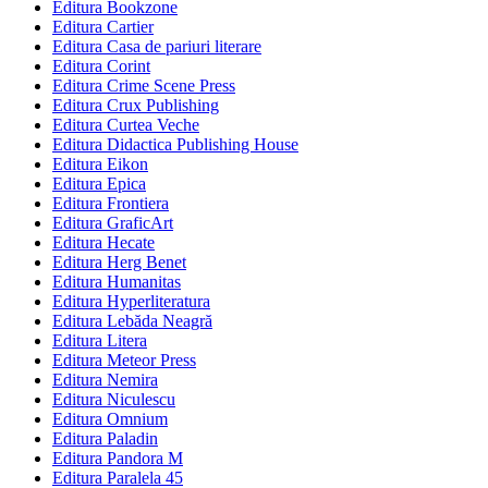
Editura Bookzone
Editura Cartier
Editura Casa de pariuri literare
Editura Corint
Editura Crime Scene Press
Editura Crux Publishing
Editura Curtea Veche
Editura Didactica Publishing House
Editura Eikon
Editura Epica
Editura Frontiera
Editura GraficArt
Editura Hecate
Editura Herg Benet
Editura Humanitas
Editura Hyperliteratura
Editura Lebăda Neagră
Editura Litera
Editura Meteor Press
Editura Nemira
Editura Niculescu
Editura Omnium
Editura Paladin
Editura Pandora M
Editura Paralela 45