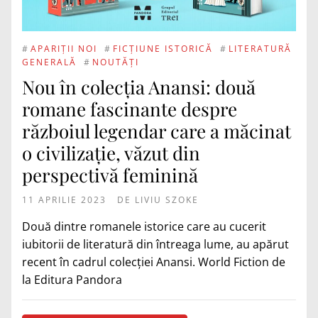
#
APARIȚII NOI
#
FICȚIUNE ISTORICĂ
#
LITERATURĂ
GENERALĂ
#
NOUTĂȚI
Nou în colecția Anansi: două
romane fascinante despre
războiul legendar care a măcinat
o civilizație, văzut din
perspectivă feminină
11 APRILIE 2023
DE
LIVIU SZOKE
Două dintre romanele istorice care au cucerit
iubitorii de literatură din întreaga lume, au apărut
recent în cadrul colecției Anansi. World Fiction de
la Editura Pandora