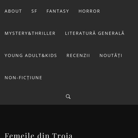
Sari
la
ABOUT
SF
FANTASY
HORROR
conținut
MYSTERY&THRILLER
LITERATURĂ GENERALĂ
YOUNG ADULT&KIDS
RECENZII
NOUTĂȚI
NON-FICȚIUNE
BIBLIOTECA LUI
FOSTUL BLOG FANSF
LIVIU
Femeile din Troia