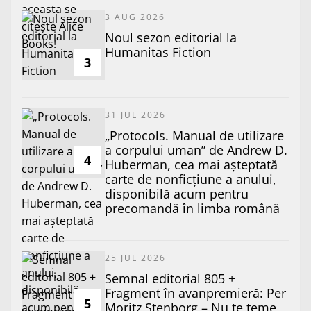
3 AUG 2026
​Noul sezon editorial la
Humanitas Fiction
3
31 JUL 2026
„Protocols. Manual de utilizare
a corpului uman” de Andrew D.
4
Huberman, cea mai așteptată
carte de nonficțiune a anului,
disponibilă acum pentru
precomandă în limba română
25 JUL 2026
Semnal editorial 805 +
Fragment în avanpremieră: Per
5
Moritz Stenborg – Nu te teme