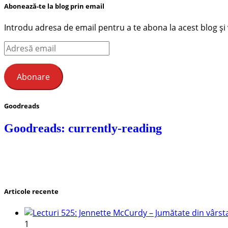
Abonează-te la blog prin email
Introdu adresa de email pentru a te abona la acest blog și ve
Adresă
email
Abonare
Goodreads
Goodreads: currently-reading
Articole recente
1