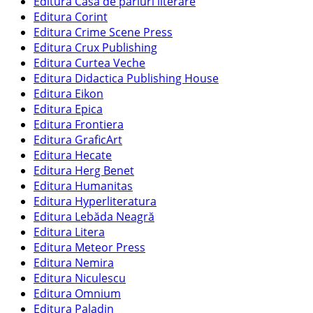
Editura Casa de pariuri literare
Editura Corint
Editura Crime Scene Press
Editura Crux Publishing
Editura Curtea Veche
Editura Didactica Publishing House
Editura Eikon
Editura Epica
Editura Frontiera
Editura GraficArt
Editura Hecate
Editura Herg Benet
Editura Humanitas
Editura Hyperliteratura
Editura Lebăda Neagră
Editura Litera
Editura Meteor Press
Editura Nemira
Editura Niculescu
Editura Omnium
Editura Paladin