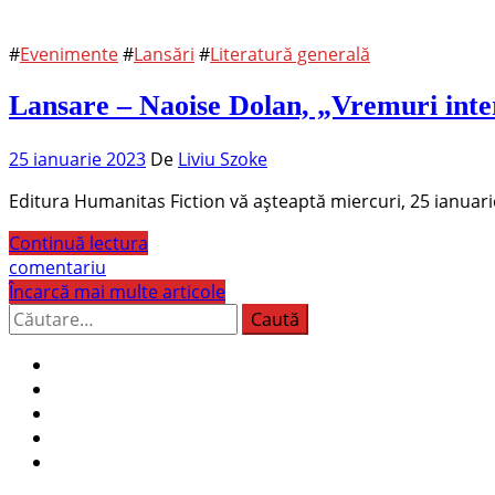
#
Evenimente
#
Lansări
#
Literatură generală
Lansare – Naoise Dolan, „Vremuri inte
25 ianuarie 2023
De
Liviu Szoke
Editura Humanitas Fiction vă așteaptă miercuri, 25 ianuari
Continuă lectura
comentariu
Încarcă mai multe articole
Caută
după: