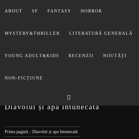
Sari
la
ABOUT
SF
FANTASY
HORROR
conținut
MYSTERY&THRILLER
LITERATURĂ GENERALĂ
BIBLIOTECA LUI
YOUNG ADULT&KIDS
RECENZII
NOUTĂȚI
FOSTUL BLOG FANSF
LIVIU
NON-FICȚIUNE
Diavolul și apa întunecată
Prima pagină
Diavolul și apa întunecată