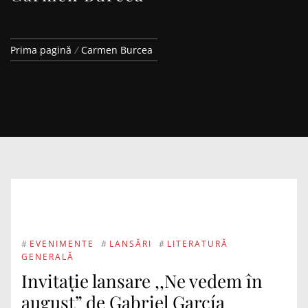
Prima pagină
Carmen Burcea
#
EVENIMENTE
#
LANSĂRI
#
LITERATURĂ
GENERALĂ
Invitație lansare ,,Ne vedem în
august” de Gabriel García