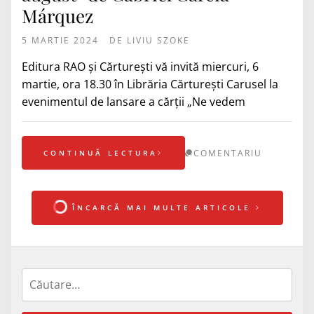
Márquez
5 MARTIE 2024
DE
LIVIU SZOKE
Editura RAO și Cărturești vă invită miercuri, 6
martie, ora 18.30 în Librăria Cărturești Carusel la
evenimentul de lansare a cărții „Ne vedem
COMENTARIU
CONTINUĂ LECTURA
ÎNCARCĂ MAI MULTE ARTICOLE
Caută
după: