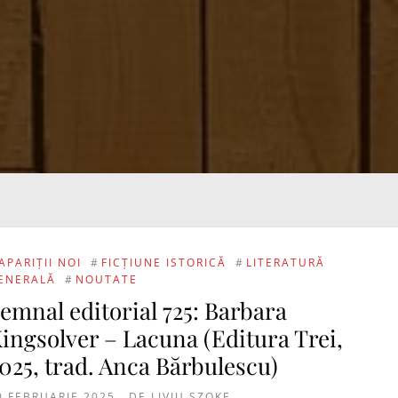
APARIȚII NOI
#
FICȚIUNE ISTORICĂ
#
LITERATURĂ
ENERALĂ
#
NOUTATE
emnal editorial 725: Barbara
ingsolver – Lacuna (Editura Trei,
025, trad. Anca Bărbulescu)
0 FEBRUARIE 2025
DE
LIVIU SZOKE