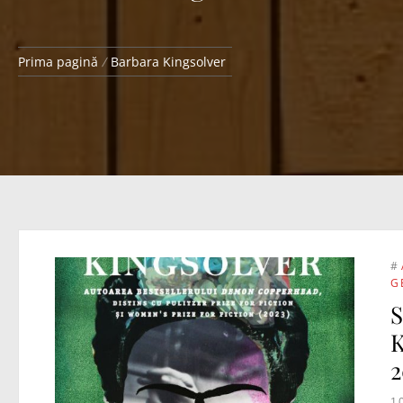
Prima pagină
Barbara Kingsolver
#
G
S
K
2
1