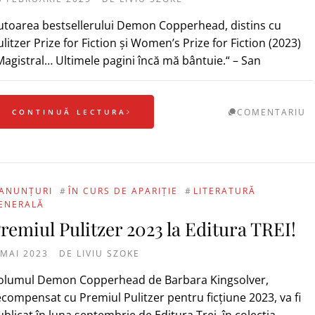
utoarea bestsellerului Demon Copperhead, distins cu
litzer Prize for Fiction și Women’s Prize for Fiction (2023)
Magistral… Ultimele pagini încă mă bântuie.“ – San
COMENTARIU
CONTINUĂ LECTURA
ANUNȚURI
#
ÎN CURS DE APARIȚIE
#
LITERATURĂ
ENERALĂ
remiul Pulitzer 2023 la Editura TREI!
 MAI 2023
DE
LIVIU SZOKE
olumul Demon Copperhead de Barbara Kingsolver,
ecompensat cu Premiul Pulitzer pentru ficțiune 2023, va fi
ublicat în luna septembrie de Editura Trei, în colecția