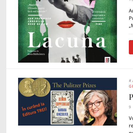
A
Pu
„
#
G
P
9
V
r
p