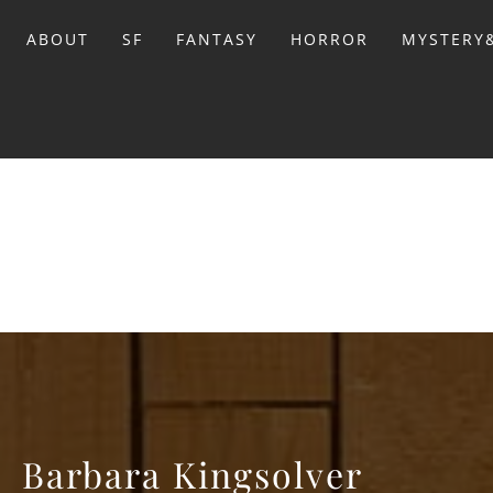
Sari
la
ABOUT
SF
FANTASY
HORROR
MYSTERY&
conținut
BIBL
Barbara Kingsolver