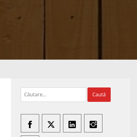
Caută
după: