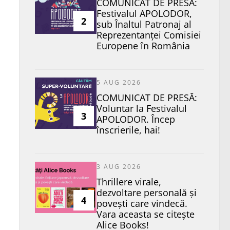
COMUNICAT DE PRESĂ:
Festivalul APOLODOR,
2
sub Înaltul Patronaj al
Reprezentanței Comisiei
Europene în România
5 AUG 2026
COMUNICAT DE PRESĂ:
Voluntar la Festivalul
3
APOLODOR. Încep
înscrierile, hai!
3 AUG 2026
Thrillere virale,
dezvoltare personală și
4
povești care vindecă.
Vara aceasta se citește
Alice Books!