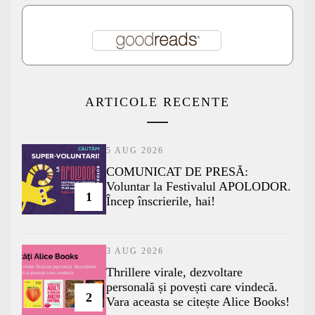
ARTICOLE RECENTE
5 AUG 2026
COMUNICAT DE PRESĂ:
Voluntar la Festivalul APOLODOR.
1
Încep înscrierile, hai!
3 AUG 2026
Thrillere virale, dezvoltare
personală și povești care vindecă.
2
Vara aceasta se citește Alice Books!