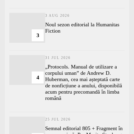
3 AUG 2026
​Noul sezon editorial la Humanitas
Fiction
3
31 JUL 2026
„Protocols. Manual de utilizare a
corpului uman” de Andrew D.
4
Huberman, cea mai așteptată carte
de nonficțiune a anului, disponibilă
acum pentru precomandă în limba
română
25 JUL 2026
Semnal editorial 805 + Fragment în