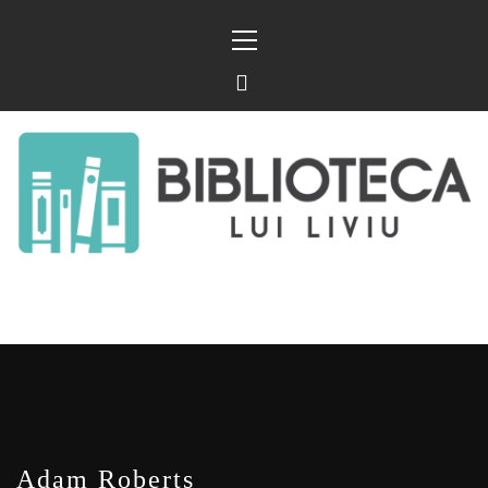
Sari
Meniu
la
principal
conținut
BIBLIOTECA LUI
FOSTUL BLOG FANSF
LIVIU
Adam Roberts