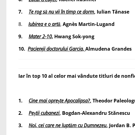
7.
Te rog să nu vii în timp ce dorm
,
Iulian Tănase
8.
Iubirea e o artă
,
Agnès Martin-Lugand
9.
Mater 2-10,
Hwang Sok-yong
10.
Pacienții doctorului Garcia,
Almudena Grandes
Iar în top 10 al celor mai vândute titluri de nonf
1.
Cine mai oprește Apocalipsa?
,
Theodor Paleolog
2.
Peștii cubanezi
,
Bogdan-Alexandru Stănescu
3.
Noi, cei care ne luptăm cu Dumnezeu
, Jordan B. 