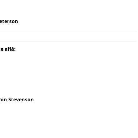
Peterson
e află:
min Stevenson