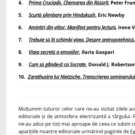
4.
Prima Cruciadă. Chemarea din Răsărit,
Peter Fra
5.
Scurtă plimbare prin Hindukush
, Eric Newby
6.
Amintiri din viitor. Manifest pentru lectură
,
Irene V
7.
Trebuie să îți schimbi viața. Despre antropotehnică
8.
Viața secretă a emoțiilor
, Ilaria Gaspari
9.
Cum să gândești ca Socrate
, Donald J. Robertso
10.
Zarathustra lui Nietzsche. Transcrierea seminarulu
Mulțumim tuturor celor care ne-au vizitat zilele ace
editoriale și de atmosfera electrizantă a târgului. F
ne-au adus pe toți mai aproape de ceea ce iubim c
aparițiile noastre editoriale urmărind paginile de
F