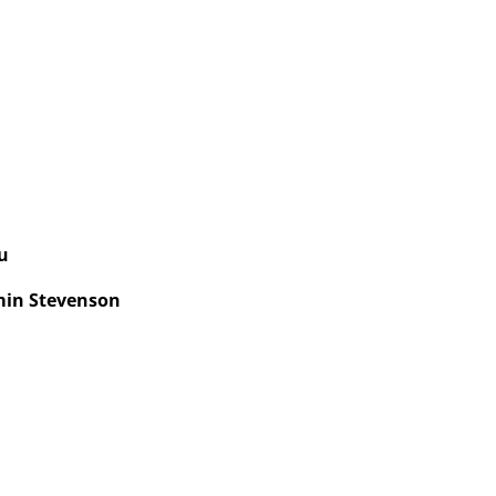
u
in Stevenson