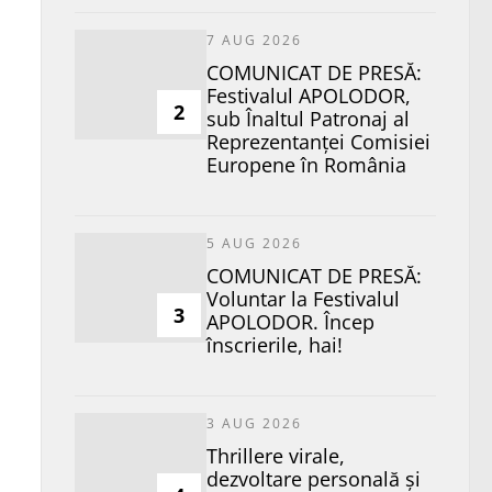
7 AUG 2026
COMUNICAT DE PRESĂ:
Festivalul APOLODOR,
2
sub Înaltul Patronaj al
Reprezentanței Comisiei
Europene în România
5 AUG 2026
COMUNICAT DE PRESĂ:
Voluntar la Festivalul
3
APOLODOR. Încep
înscrierile, hai!
3 AUG 2026
Thrillere virale,
dezvoltare personală și