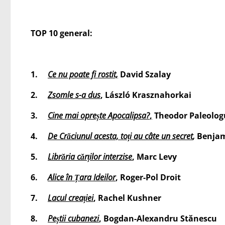
TOP 10 general:
1.
Ce nu poate fi rostit,
David Szalay
2.
Zsomle s-a dus
, László Krasznahorkai
3.
Cine mai oprește Apocalipsa?
,
Theodor Paleolog
4.
De Crăciunul acesta, toți au câte un secret
,
Benjam
5.
Librăria cărților interzise
,
Marc Levy
6.
Alice în Țara Ideilor
, Roger-Pol Droit
7.
Lacul creației
, Rachel Kushner
8.
Peștii cubanezi
,
Bogdan-Alexandru Stănescu