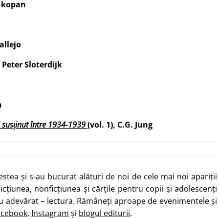
nkopan
allejo
,
Peter Sloterdijk
n
i susținut între 1934-1939
(
vol. 1), C.G. Jung
stea și s-au bucurat alături de noi de cele mai noi apariții
icțiunea, nonficțiunea și cărțile pentru copii și adolescenți
u adevărat – lectura. Rămâneți aproape de evenimentele și
acebook
,
Instagram
și
blogul editurii
.