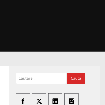
Caută
după: