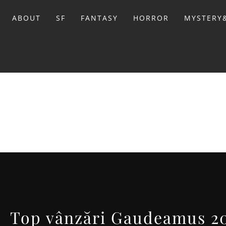
Sari
la
ABOUT
SF
FANTASY
HORROR
MYSTERY&
conținut
BIBL
Top vânzări Gaudeamus 202