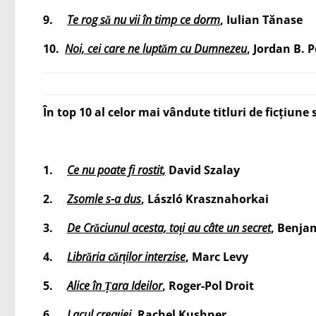
9.
Te rog să nu vii în timp ce dorm
,
Iulian Tănase
10.
Noi, cei care ne luptăm cu Dumnezeu
, Jordan B. 
În top 10 al celor mai vândute titluri de ficțiune s
1.
Ce nu poate fi rostit,
David Szalay
2.
Zsomle s-a dus
, László Krasznahorkai
3.
De Crăciunul acesta, toți au câte un secret
, Benja
4.
Librăria cărților interzise
,
Marc Levy
5.
Alice în Țara Ideilor
, Roger-Pol Droit
6.
Lacul creației
, Rachel Kushner