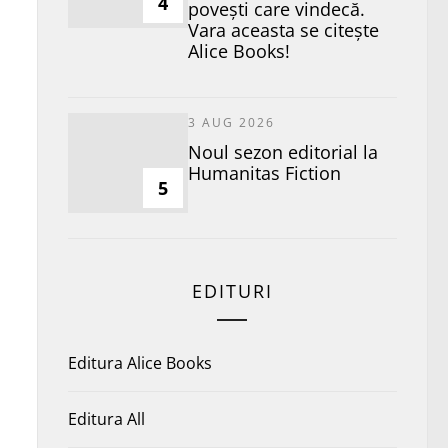
4
povești care vindecă.
Vara aceasta se citește
Alice Books!
3 AUG 2026
​Noul sezon editorial la
Humanitas Fiction
5
EDITURI
Editura Alice Books
Editura All