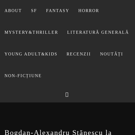
Sari
la
ABOUT
SF
FANTASY
HORROR
conținut
MYSTERY&THRILLER
LITERATURĂ GENERALĂ
YOUNG ADULT&KIDS
RECENZII
NOUTĂȚI
NON-FICȚIUNE
BIBLIOTECA LUI
FOSTUL BLOG FANSF
LIVIU
Bogdan-Alexandru Stănescu la