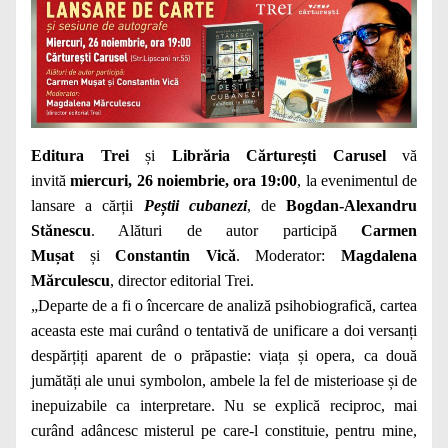
Editura Trei
și
Librăria Cărturești Carusel
vă
invită
miercuri, 26 noiembrie, ora 19:00
, la evenimentul de
lansare a cărții
Peștii cubanezi
, de
Bogdan-Alexandru
Stănescu
. Alături de autor participă
Carmen
Mușat
și
Constantin Vică
. Moderator:
Magdalena
Mărculescu
, director editorial Trei.
„Departe de a fi o încercare de analiză psihobiografică, cartea
aceasta este mai curând o tentativă de unificare a doi versanți
despărțiți aparent de o prăpastie: viața și opera, ca două
jumătăți ale unui symbolon, ambele la fel de misterioase și de
inepuizabile ca interpretare. Nu se explică reciproc, mai
curând adâncesc misterul pe care-l constituie, pentru mine,