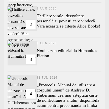
3 AUG 2026
Thrillere virale, dezvoltare
personală și povești care vindecă.
2
Vara aceasta se citește Alice Books!
3 AUG 2026
​Noul sezon editorial la Humanitas
Fiction
3
31 JUL 2026
„Protocols. Manual de utilizare a
corpului uman” de Andrew D.
4
Huberman, cea mai așteptată carte
de nonficțiune a anului, disponibilă
acum pentru precomandă în limba