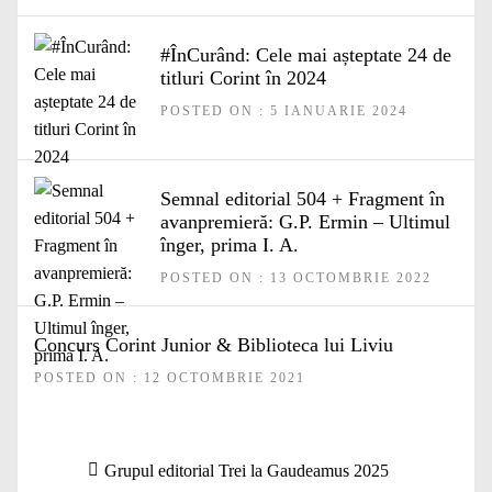
#ÎnCurând: Cele mai așteptate 24 de
titluri Corint în 2024
POSTED ON : 5 IANUARIE 2024
Semnal editorial 504 + Fragment în
avanpremieră: G.P. Ermin – Ultimul
înger, prima I. A.
POSTED ON : 13 OCTOMBRIE 2022
Concurs Corint Junior & Biblioteca lui Liviu
POSTED ON : 12 OCTOMBRIE 2021
Navigare
Articolul
Grupul editorial Trei la Gaudeamus 2025
în