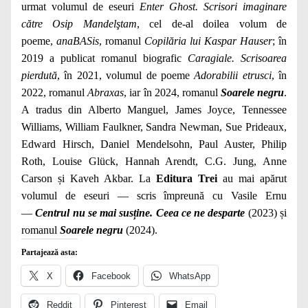
urmat volumul de eseuri
Enter Ghost. Scrisori imaginare
către Osip Mandelştam
, cel de-al doilea volum de
poeme,
anaBASis
, romanul
Copilăria lui Kaspar Hauser
; în
2019 a publicat romanul biografic
Caragiale. Scrisoarea
pierdută
, în 2021, volumul de poeme
Adorabilii etrusci
, în
2022, romanul
Abraxas
, iar în 2024, romanul
Soarele negru
.
A tradus din Alberto Manguel, James Joyce, Tennessee
Williams, William Faulkner, Sandra Newman, Sue Prideaux,
Edward Hirsch, Daniel Mendelsohn, Paul Auster, Philip
Roth, Louise Glück, Hannah Arendt, C.G. Jung, Anne
Carson și Kaveh Akbar. La
Editura Trei
au mai apărut
volumul de eseuri — scris împreună cu Vasile Ernu
—
Centrul nu se mai susține. Ceea ce ne desparte
(2023) și
romanul
Soarele negru
(2024).
Partajează asta:
X
Facebook
WhatsApp
Reddit
Pinterest
Email