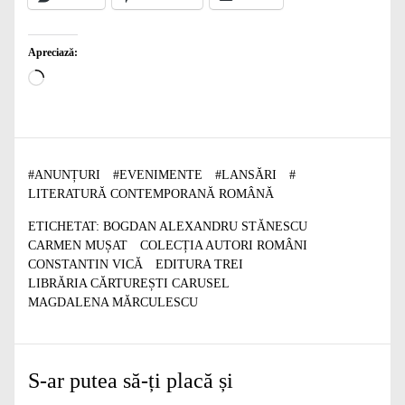
Apreciază:
Încarc...
#
ANUNȚURI
#
EVENIMENTE
#
LANSĂRI
#
LITERATURĂ CONTEMPORANĂ ROMÂNĂ
ETICHETAT:
BOGDAN ALEXANDRU STĂNESCU
CARMEN MUȘAT
COLECȚIA AUTORI ROMÂNI
CONSTANTIN VICĂ
EDITURA TREI
LIBRĂRIA CĂRTUREȘTI CARUSEL
MAGDALENA MĂRCULESCU
S-ar putea să-ți placă și