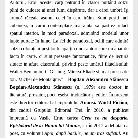
Autorul. Eroii acestei cărți pătrund în clasor purtând solzii
plini de culoare ai unei lumi dispărute, dar a cărei umbră își
aruncă răceala asupra celei în care trăim. Sunt peștii mei
cubanezi, a căror contemplare mă ajută să păstrez intact
spațiul interior, în mod paradoxal, admirând modelul unor
lupte purtate în lume. La fel de paradoxal, ochii care admiră
solzii colorați ai peștilor le aparțin unor autori care nu apar de
facto în carte, ci sunt prezențe fantomatice, filtre de lectură
situate în afara clasorului, privind peste umărul filatelistului:
Walter Benjamin, C.G. Jung, Mircea Eliade și, mai presus de
toți, Michel de Montaigne.” –
Bogdan-Alexandru Stănescu
Bogdan-Alexandru Stănescu
(n. 1979) este doctor în
literatură, prozator, poet, eseist, traducător și editor. În prezent
este director editorial al imprintului
Anansi. World Fiction
,
din cadrul Grupului Editorial Trei. În 2010, a publicat
împreună cu Vasile Ernu cartea
Ceea ce ne desparte.
Epistolarul de la Hanul lui Manuc
, iar în 2012 a debutat ca
poet, cu volumul
Apoi, după bătălie, ne-am tras sufletul
. Au