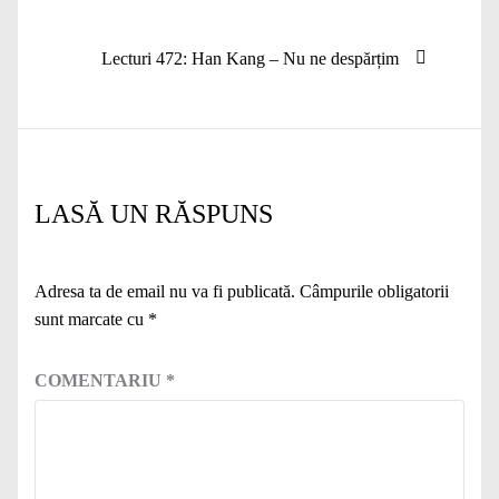
anterior:
articole
Articolul
Lecturi 472: Han Kang – Nu ne despărțim
următor:
LASĂ UN RĂSPUNS
Adresa ta de email nu va fi publicată.
Câmpurile obligatorii
sunt marcate cu
*
COMENTARIU
*