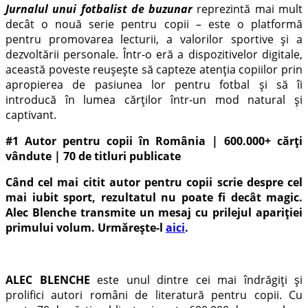
Jurnalul unui fotbalist de buzunar
reprezintă mai mult
decât o nouă serie pentru copii – este o platformă
pentru promovarea lecturii, a valorilor sportive și a
dezvoltării personale. Într-o eră a dispozitivelor digitale,
această poveste reușește să capteze atenția copiilor prin
apropierea de pasiunea lor pentru fotbal și să îi
introducă în lumea cărților într-un mod natural și
captivant.
#1 Autor pentru copii în România | 600.000+ cărți
vândute | 70 de titluri publicate
Când cel mai citit autor pentru copii scrie despre cel
mai iubit sport, rezultatul nu poate fi decât magic.
Alec Blenche transmite un mesaj cu prilejul apariției
primului volum. Urmărește-l
aici
.
ALEC BLENCHE
este unul dintre cei mai îndrăgiți și
prolifici autori români de literatură pentru copii. Cu