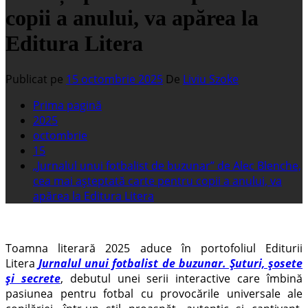
copii a anului, va apărea la
Editura Litera
Publicat pe
15 octombrie 2025
De
Liviu Szoke
Prima pagină
2025
octombrie
15
„Jurnalul unui fotbalist de buzunar” de Alec Blenche,
cea mai așteptată carte pentru copii a anului, va
apărea la Editura Litera
Toamna literară 2025 aduce în portofoliul Editurii
Litera
Jurnalul unui fotbalist de buzunar. Șuturi, șosete
și secrete
, debutul unei serii interactive care îmbină
pasiunea pentru fotbal cu provocările universale ale