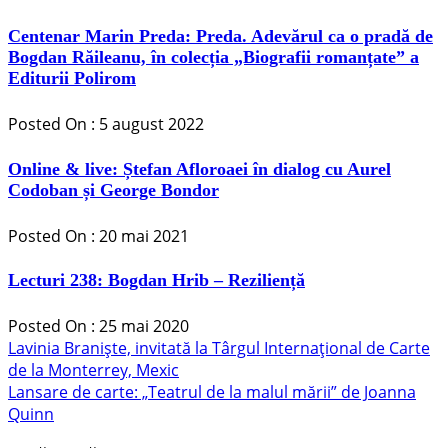
Centenar Marin Preda: Preda. Adevărul ca o pradă de
Bogdan Răileanu, în colecția „Biografii romanțate” a
Editurii Polirom
Posted On : 5 august 2022
Online & live: Ștefan Afloroaei în dialog cu Aurel
Codoban și George Bondor
Posted On : 20 mai 2021
Lecturi 238: Bogdan Hrib – Reziliență
Posted On : 25 mai 2020
Navigare
Articolul
Lavinia Braniște, invitată la Târgul Internațional de Carte
anterior:
de la Monterrey, Mexic
în
Articolul
Lansare de carte: „Teatrul de la malul mării” de Joanna
articole
următor:
Quinn