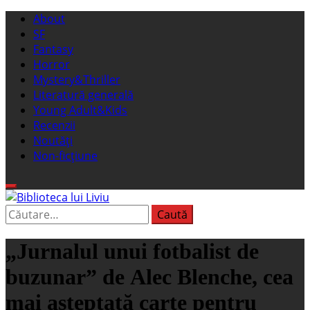
Sari
Meniu
About
la
principal
SF
conținut
Fantasy
Horror
Mystery&Thriller
Literatură generală
Young Adult&Kids
Recenzii
Noutăți
Non-ficțiune
Caută
Biblioteca lui Liviu
Fostul blog FanSF
după:
„Jurnalul unui fotbalist de
buzunar” de Alec Blenche, cea
mai așteptată carte pentru