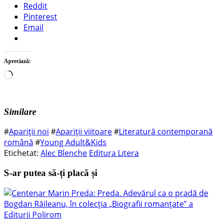
Reddit
Pinterest
Email
Apreciază:
Încarc...
Similare
#
Apariții noi
#
Apariții viitoare
#
Literatură contemporană
română
#
Young Adult&Kids
Etichetat:
Alec Blenche
Editura Litera
S-ar putea să-ți placă și