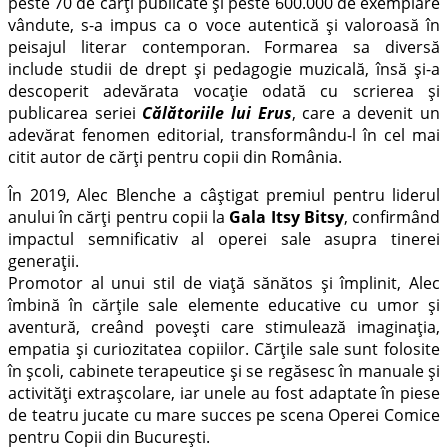
peste 70 de cărți publicate și peste 600.000 de exemplare
vândute, s-a impus ca o voce autentică și valoroasă în
peisajul literar contemporan. Formarea sa diversă
include studii de drept și pedagogie muzicală, însă și-a
descoperit adevărata vocație odată cu scrierea și
publicarea seriei
Călătoriile lui Erus
, care a devenit un
adevărat fenomen editorial, transformându-l în cel mai
citit autor de cărți pentru copii din România.
În 2019, Alec Blenche a câștigat premiul pentru liderul
anului în cărți pentru copii la
Gala Itsy Bitsy
, confirmând
impactul semnificativ al operei sale asupra tinerei
generații.
Promotor al unui stil de viață sănătos și împlinit, Alec
îmbină în cărțile sale elemente educative cu umor și
aventură, creând povești care stimulează imaginația,
empatia și curiozitatea copiilor. Cărțile sale sunt folosite
în școli, cabinete terapeutice și se regăsesc în manuale și
activități extrașcolare, iar unele au fost adaptate în piese
de teatru jucate cu mare succes pe scena Operei Comice
pentru Copii din București.