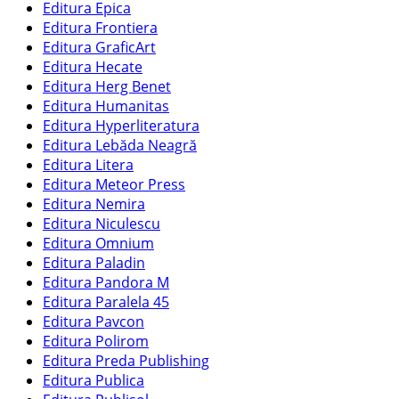
Editura Epica
Editura Frontiera
Editura GraficArt
Editura Hecate
Editura Herg Benet
Editura Humanitas
Editura Hyperliteratura
Editura Lebăda Neagră
Editura Litera
Editura Meteor Press
Editura Nemira
Editura Niculescu
Editura Omnium
Editura Paladin
Editura Pandora M
Editura Paralela 45
Editura Pavcon
Editura Polirom
Editura Preda Publishing
Editura Publica