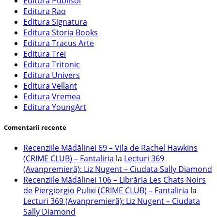
Editura Publisol
Editura Rao
Editura Signatura
Editura Storia Books
Editura Tracus Arte
Editura Trei
Editura Tritonic
Editura Univers
Editura Vellant
Editura Vremea
Editura YoungArt
Comentarii recente
Recenziile Mădălinei 69 – Vila de Rachel Hawkins
(CRIME CLUB) – Fantaliria
la
Lecturi 369
(Avanpremieră): Liz Nugent – Ciudata Sally Diamond
Recenziile Mădălinei 106 – Librăria Les Chats Noirs
de Piergiorgio Pulixi (CRIME CLUB) – Fantaliria
la
Lecturi 369 (Avanpremieră): Liz Nugent – Ciudata
Sally Diamond