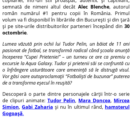
copilăriei, într-un stil proaspăt, autentic și captivant,
semnată de nimeni altul decât
Alec Blenche
, autorul
român numărul #1 pentru copii în România. Primul
volum va fi disponibil în librăriile din București și din țară
și pe site-urile distribuitorilor parteneri începând din
30
octombrie
.
Lumea văzută prin ochii lui Tudor Pelin, un băiat de 11 ani
pasionat de fotbal, se transformă radical când școala anunță
începerea “Cupei Prieteniei” – un turneu ce are ca premiu o
excursie la Aqua Galaxy. Tudor și prietenii săi se confruntă cu
o înfrângere usturătoare care amenință să le distrugă visul.
Vor găsi oare autoproclamații “Fotbaliști de buzunar” puterea
de a transforma eșecul în reușită?
Descoperă o parte dintre personajele cărții într-o serie
de clipuri animate:
Tudor Pelin
,
Mara Doncea
,
Mircea
Simion
,
Gabi Zaharia
și nu în ultimul rând,
hamsterul
Gogoașă
.