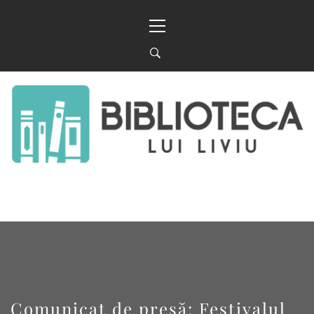
Sari
Meniu
la
principal
conținut
BIBLIOTECA LUI
FOSTUL BLOG FANSF
LIVIU
Comunicat de presă: Festivalul