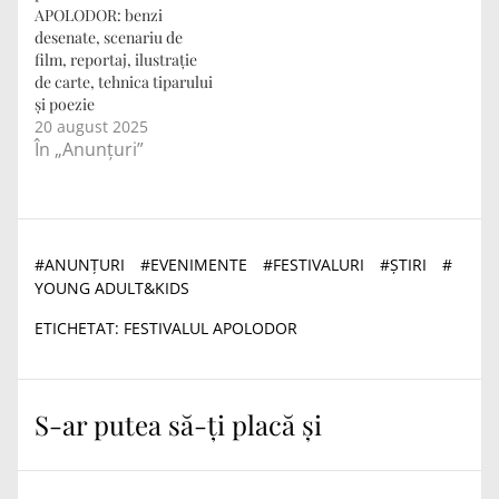
APOLODOR: benzi
desenate, scenariu de
film, reportaj, ilustrație
de carte, tehnica tiparului
și poezie
20 august 2025
În „Anunțuri”
#
ANUNȚURI
#
EVENIMENTE
#
FESTIVALURI
#
ȘTIRI
#
YOUNG ADULT&KIDS
ETICHETAT:
FESTIVALUL APOLODOR
S-ar putea să-ți placă și