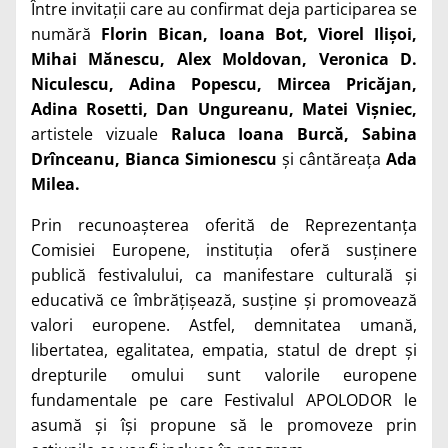
Între invitații care au confirmat deja participarea se
numără
Florin Bican, Ioana Bot, Viorel Ilișoi,
Mihai Mănescu, Alex Moldovan, Veronica D.
Niculescu, Adina Popescu, Mircea Pricăjan,
Adina Rosetti, Dan Ungureanu, Matei Vișniec,
artistele vizuale
Raluca Ioana Burcă, Sabina
Drînceanu, Bianca Simionescu
și cântăreața
Ada
Milea.
Prin recunoașterea oferită de Reprezentanța
Comisiei Europene, instituția oferă susținere
publică festivalului, ca manifestare culturală și
educativă ce îmbrățișează, susține și promovează
valori europene. Astfel, demnitatea umană,
libertatea, egalitatea, empatia, statul de drept și
drepturile omului
sunt valorile europene
fundamentale pe care Festivalul
APOLODOR le
asumă și își propune să le promoveze prin