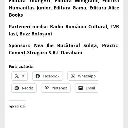
Editura YoungArt, Editura Minigrafic, Editura
Humanitas Junior, Editura Gama, Editura Alice
Books
Parteneri media: Radio România Cultural, TVR
Iasi, Buzz Botoșani
Sponsori: Nea Ilie Bucătarul Sulița, Practic-
Comerț-Strugaru S.R.L Darabani
Partajează asta:
X
Facebook
WhatsApp
Reddit
Pinterest
Email
Apreciază: