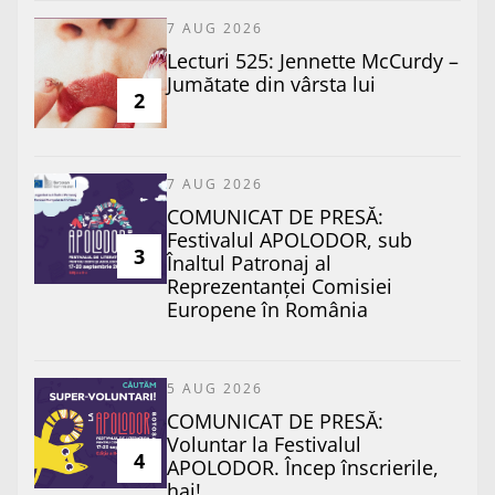
7 AUG 2026
Lecturi 525: Jennette McCurdy –
Jumătate din vârsta lui
2
7 AUG 2026
COMUNICAT DE PRESĂ:
Festivalul APOLODOR, sub
3
Înaltul Patronaj al
Reprezentanței Comisiei
Europene în România
5 AUG 2026
COMUNICAT DE PRESĂ:
Voluntar la Festivalul
4
APOLODOR. Încep înscrierile,
hai!