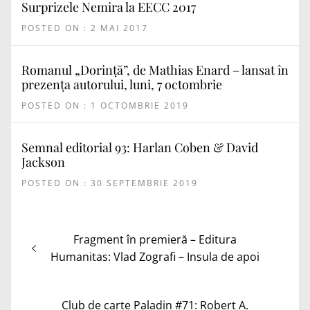
Surprizele Nemira la EECC 2017
POSTED ON : 2 MAI 2017
Romanul „Dorință”, de Mathias Enard – lansat în
prezența autorului, luni, 7 octombrie
POSTED ON : 1 OCTOMBRIE 2019
Semnal editorial 93: Harlan Coben & David
Jackson
POSTED ON : 30 SEPTEMBRIE 2019
Navigare
Articolul
Fragment în premieră – Editura
în
anterior:
Humanitas: Vlad Zografi – Insula de apoi
articole
Articolul
Club de carte Paladin #71: Robert A.