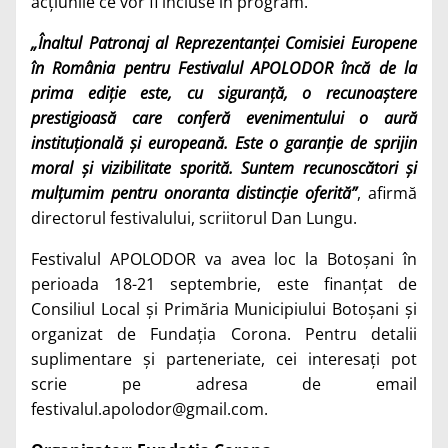
acțiunile ce vor fi incluse în program.
„Înaltul Patronaj al Reprezentanței Comisiei Europene
în România pentru Festivalul APOLODOR încă de la
prima ediție este, cu siguranță, o recunoaștere
prestigioasă care conferă evenimentului o aură
instituțională și europeană. Este o garanție de sprijin
moral și vizibilitate sporită. Suntem recunoscători și
mulțumim pentru onoranta distincție oferită”
, afirmă
directorul festivalului, scriitorul Dan Lungu.
Festivalul APOLODOR va avea loc la Botoșani în
perioada 18-21 septembrie, este finanțat de
Consiliul Local și Primăria Municipiului Botoșani și
organizat de Fundația Corona. Pentru detalii
suplimentare și parteneriate, cei interesați pot
scrie pe adresa de email
festivalul.apolodor@gmail.com
.