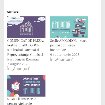
Similare
COMUNICAT DE PRESĂ:
Serile APOLODOR – start
Festivalul APOLODOR,
pentru obținerea
sub Înaltul Patronaj al
invitațiilor
Reprezentanței Comisiei
9 septembrie 2025
În „Anunțuri”
Europene în România
7 august 2026
În „Anunțuri”
START la înscrierile
pentru Atelierele