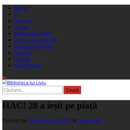
Sari
Meniu
About
la
principal
SF
conținut
Fantasy
Horror
Mystery&Thriller
Literatură generală
Young Adult&Kids
Recenzii
Noutăți
Non-ficțiune
Caută
Biblioteca lui Liviu
Fostul blog FanSF
după:
HAC! 28 a ieșit pe piață
Publicat pe
15 decembrie 2016
De
Liviu Szoke