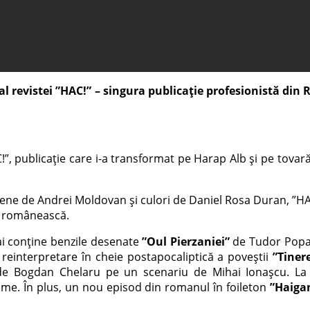
l revistei ”HAC!” –
singura publicație profesionistă din
 publicație care i-a transformat pe Harap Alb și pe tovarăși
sene de Andrei Moldovan și culori de Daniel Rosa Duran, ”H
ie românească.
ai conține benzile desenate
”Oul Pierzaniei”
de Tudor Popa
o reinterpretare în cheie postapocaliptică a poveștii
”Tiner
de Bogdan Chelaru pe un scenariu de Mihai Ionașcu. La
nume. În plus, un nou episod din romanul în foileton
”Haiga