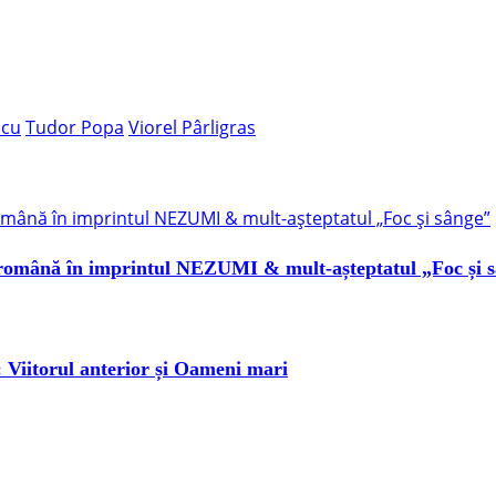
șcu
Tudor Popa
Viorel Pârligras
română în imprintul NEZUMI & mult-așteptatul „Foc și 
r: Viitorul anterior și Oameni mari