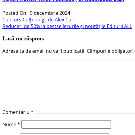
Posted On : 9 decembrie 2024
Navigare
Articolul
Concurs Colți-lungi, de Alex Cuc
anterior:
Articolul
Reduceri de 50% la bestsellerurile și noutățile Editurii ALL
în
următor:
articole
Lasă un răspuns
Adresa ta de email nu va fi publicată.
Câmpurile obligatori
Comentariu
*
Nume
*