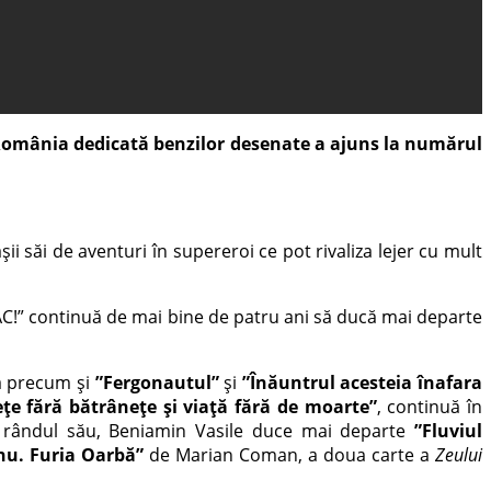
 România dedicată benzilor desenate a ajuns la numărul
i săi de aventuri în supereroi ce pot rivaliza lejer cu mult
AC!” continuă de mai bine de patru ani să ducă mai departe
 precum și
”Fergonautul”
și
”Înăuntrul acesteia înafara
ețe fără bătrânețe și viață fără de moarte”
, continuă în
 rândul său, Beniamin Vasile duce mai departe
”Fluviul
nu. Furia Oarbă”
de Marian Coman, a doua carte a
Zeului