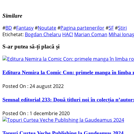
Similare
#
BD
#
Fantasy
#
Noutate
#
Pagina partenerilor
#
SF
#
Știri
Etichetat:
Bogdan Chelaru
HAC!
Marian Coman
Mihai Iona
S-ar putea să-ți placă și
Editura Nemira la Comic Con: primele manga în limba 
Posted On : 24 august 2022
Semnal editorial 233: Două titluri noi în colecția n’auto
Posted On : 1 decembrie 2020
Topuri Curtea Veche Publishing la Gaudeamus 2024