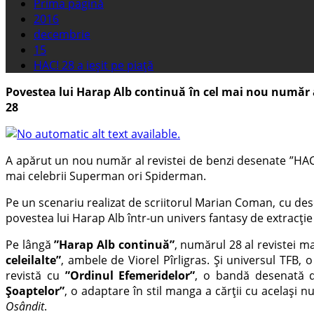
Prima pagină
2016
decembrie
15
HAC! 28 a ieșit pe piață
Povestea lui Harap Alb continuă în cel mai nou număr a
28
A apărut un nou număr al revistei de benzi desenate ”HAC!”,
mai celebrii Superman ori Spiderman.
Pe un scenariu realizat de scriitorul Marian Coman, cu de
povestea lui Harap Alb într-un univers fantasy de extracț
Pe lângă
”Harap Alb continuă”
, numărul 28 al revistei m
celeilalte”
, ambele de Viorel Pîrligras. Și universul TFB, 
revistă cu
”Ordinul Efemeridelor”
, o bandă desenată 
Șoaptelor”
, o adaptare în stil manga a cărții cu același 
Osândit
.