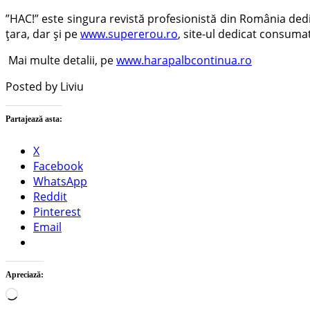
”HAC!” este singura revistă profesionistă din România dedica
țara, dar și pe
www.supererou.ro
, site-ul dedicat consuma
Mai multe detalii, pe
www.harapalbcontinua.ro
Posted by Liviu
Partajează asta:
X
Facebook
WhatsApp
Reddit
Pinterest
Email
Apreciază:
Încarc...