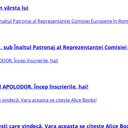
 vârsta lui
sub Înaltul Patronaj al Reprezentanței Comisie
 APOLODOR. Încep înscrierile, hai!
ești care vindecă. Vara aceasta se citește Alice Bo