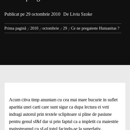
Publicat pe
29 octombrie 2010
De
Liviu Szoke
Prima pagină
2010
octombrie
29
Ce ne pregateste Humanitas ?
Acum citva timp anuntam cu cea mai mare bucurie in suflet
aparitia unei carti care sunt sigur ca dupa lectura ei veti
indragi autorul prin textele sclipitoare si pline de pasiune
pentru genul sf&f dar si prin faptul ca a impletit cu maiestrie
mainstreamul cu sf-ul totul facindu-se la superlativ.