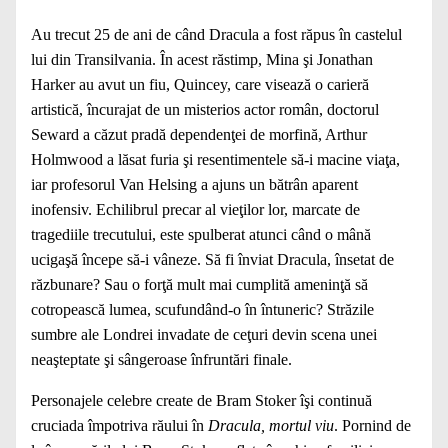
Au trecut 25 de ani de când Dracula a fost răpus în castelul
lui din Transilvania. În acest răstimp, Mina şi Jonathan
Harker au avut un fiu, Quincey, care visează o carieră
artistică, încurajat de un misterios actor român, doctorul
Seward a căzut pradă dependenţei de morfină, Arthur
Holmwood a lăsat furia şi resentimentele să-i macine viaţa,
iar profesorul Van Helsing a ajuns un bătrân aparent
inofensiv. Echilibrul precar al vieţilor lor, marcate de
tragediile trecutului, este spulberat atunci când o mână
ucigaşă începe să-i vâneze. Să fi înviat Dracula, însetat de
răzbunare? Sau o forţă mult mai cumplită ameninţă să
cotropească lumea, scufundând-o în întuneric? Străzile
sumbre ale Londrei invadate de ceţuri devin scena unei
neaşteptate şi sângeroase înfruntări finale.
Personajele celebre create de Bram Stoker îşi continuă
cruciada împotriva răului în
Dracula, mortul viu
. Pornind de