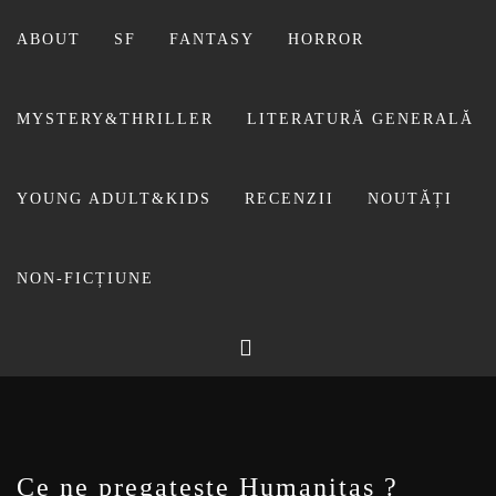
Sari
la
ABOUT
SF
FANTASY
HORROR
conținut
MYSTERY&THRILLER
LITERATURĂ GENERALĂ
YOUNG ADULT&KIDS
RECENZII
NOUTĂȚI
NON-FICȚIUNE
BIBLIOTECA LUI
FOSTUL BLOG FANSF
LIVIU
Ce ne pregateste Humanitas ?