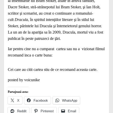
la însemnările lui Bram Stoker, aflate în arhiva familiei,
Dacre Stoker, stră-strănepotul lui Bram Stoker, şi Ian Holt,
scriitor şi scenarist, au creat o continuare a romanului-
cult
Dracula
, în spiritul intenţiilor literare şi în stilul lui
Stoker, părintele lui Dracula şi întemeietorul genului horror.
La un an de la apariţia sa în 2009, Dracula, mortul viu a fost
publicat în peste patruzeci de ţări.
Iar pentru cine nu a cumparat cartea sau nu a vizionat filmul
recomand inca o carte buna:
Cei care au citit cartea stiu de ce recomand aceasta carte.
posted by voicunike
Partajează asta:
X
Facebook
WhatsApp
Reddit
Pinterest
Email