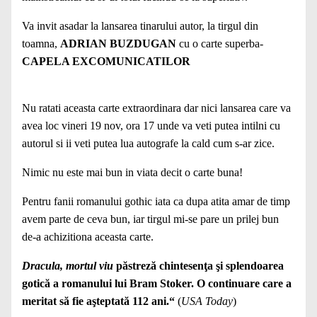
Va invit asadar la lansarea tinarului autor, la tirgul din
toamna,
ADRIAN BUZDUGAN
cu o carte superba-
CAPELA EXCOMUNICATILOR
Nu ratati aceasta carte extraordinara dar nici lansarea care va
avea loc vineri 19 nov, ora 17 unde va veti putea intilni cu
autorul si ii veti putea lua autografe la cald cum s-ar zice.
Nimic nu este mai bun in viata decit o carte buna!
Pentru fanii romanului gothic iata ca dupa atita amar de timp
avem parte de ceva bun, iar tirgul mi-se pare un prilej bun
de-a achizitiona aceasta carte.
Dracula, mortul viu
păstreză chintesenţa şi splendoarea
gotică a romanului lui Bram Stoker. O continuare care a
meritat să fie aşteptată 112 ani.“
(
USA Today
)