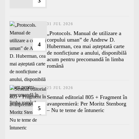
3
31 JUL 2026
„Protocols. Manual de utilizare a
corpului uman” de Andrew D.
4
Huberman, cea mai așteptată carte
de nonficțiune a anului, disponibilă
acum pentru precomandă în limba
română
25 JUL 2026
Semnal editorial 805 + Fragment în
avanpremieră: Per Moritz Stenborg
5
– Nu te teme de întuneric