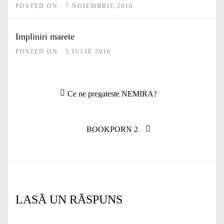
POSTED ON : 7 NOIEMBRIE 2010
Impliniri marete
POSTED ON : 5 IULIE 2010
Navigare
Articolul
Ce ne pregateste NEMIRA?
în
anterior:
articole
Articolul
BOOKPORN 2
următor:
LASĂ UN RĂSPUNS