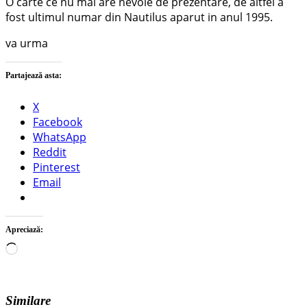
O carte ce nu mai are nevoie de prezentare, de altfel a
fost ultimul numar din Nautilus aparut in anul 1995.
va urma
Partajează asta:
X
Facebook
WhatsApp
Reddit
Pinterest
Email
Apreciază:
Încarc...
Similare