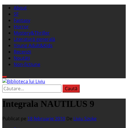
Sari
Meniu
About
la
principal
SF
conținut
Fantasy
Horror
Mystery&Thriller
Literatură generală
Young Adult&Kids
Recenzii
Noutăți
Non-ficțiune
Caută
Biblioteca lui Liviu
Fostul blog FanSF
după:
Integrala NAUTILUS 9
Publicat pe
18 februarie 2010
De
Liviu Szoke