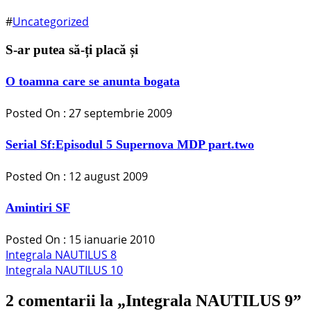
#
Uncategorized
S-ar putea să-ți placă și
O toamna care se anunta bogata
Posted On : 27 septembrie 2009
Serial Sf:Episodul 5 Supernova MDP part.two
Posted On : 12 august 2009
Amintiri SF
Posted On : 15 ianuarie 2010
Navigare
Articolul
Integrala NAUTILUS 8
anterior:
Articolul
Integrala NAUTILUS 10
în
următor:
articole
2 comentarii la „
Integrala NAUTILUS 9
”