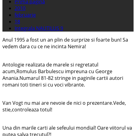
Prima pagină
2010
februarie
18
Integrala NAUTILUS 9
Anul 1995 a fost un an plin de surprize si foarte bun! Sa
vedem dara cu ce ne incinta Nemira!
Antologie realizata de marele si regretatul
acum,Romulus Barbulescu impreuna cu George
Anania.Numarul 81-82 stringe in paginile cartii autori
romani toti tineri si cu voci vibrante.
Van Vogt nu mai are nevoie de nici o prezentare.Vede,
stie,controleaza totul!
Una din marile carti ale sefeului mondial! Oare viitorul va
putea salva trecutul?!