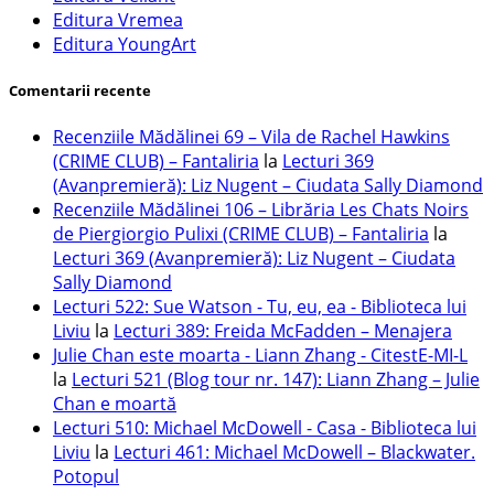
Editura Vremea
Editura YoungArt
Comentarii recente
Recenziile Mădălinei 69 – Vila de Rachel Hawkins
(CRIME CLUB) – Fantaliria
la
Lecturi 369
(Avanpremieră): Liz Nugent – Ciudata Sally Diamond
Recenziile Mădălinei 106 – Librăria Les Chats Noirs
de Piergiorgio Pulixi (CRIME CLUB) – Fantaliria
la
Lecturi 369 (Avanpremieră): Liz Nugent – Ciudata
Sally Diamond
Lecturi 522: Sue Watson - Tu, eu, ea - Biblioteca lui
Liviu
la
Lecturi 389: Freida McFadden – Menajera
Julie Chan este moarta - Liann Zhang - CitestE-MI-L
la
Lecturi 521 (Blog tour nr. 147): Liann Zhang – Julie
Chan e moartă
Lecturi 510: Michael McDowell - Casa - Biblioteca lui
Liviu
la
Lecturi 461: Michael McDowell – Blackwater.
Potopul