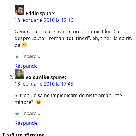
Eddie
spune:
18 februarie 2010 la 12:16
Generatia nouazecistilor, nu douamiistilor. Cat
despre „autori romani toti tineri”, eh, tineri la spirit,
da
Încarc...
Răspunde
voicunike
spune:
18 februarie 2010 la 17:45
Si trebuie sa ne impiedicam de niste amanunte
minore?!
Încarc...
Răspunde
Lasă un răspuns