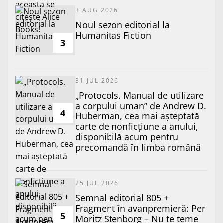
3 AUG 2026
​Noul sezon editorial la
Humanitas Fiction
3
31 JUL 2026
„Protocols. Manual de utilizare
a corpului uman” de Andrew D.
4
Huberman, cea mai așteptată
carte de nonficțiune a anului,
disponibilă acum pentru
precomandă în limba română
25 JUL 2026
Semnal editorial 805 +
Fragment în avanpremieră: Per
5
Moritz Stenborg – Nu te teme