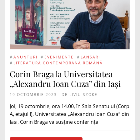
#
ANUNȚURI
#
EVENIMENTE
#
LANSĂRI
#
LITERATURĂ CONTEMPORANĂ ROMÂNĂ
Corin Braga la Universitatea
„Alexandru Ioan Cuza” din Iaşi
19 OCTOMBRIE 2023
DE
LIVIU SZOKE
Joi, 19 octombrie, ora 14.00, în Sala Senatului (Corp
A, etajul I), Universitatea „Alexandru Ioan Cuza” din
Iaşi, Corin Braga va susține conferința