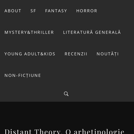
Sari
la
ABOUT
SF
FANTASY
HORROR
conținut
MYSTERY&THRILLER
LITERATURĂ GENERALĂ
YOUNG ADULT&KIDS
RECENZII
NOUTĂȚI
NON-FICȚIUNE
BIBLIOTECA LUI
FOSTUL BLOG FANSF
LIVIU
Distant Theory. O arhetipologie