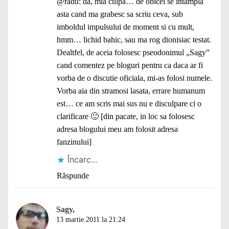
@radu: da, mia culpa… de obicei se intampla
asta cand ma grabesc sa scriu ceva, sub
imboldul impulsului de moment si cu mult,
hmm… lichid bahic, sau ma rog dionisiac testat.
Dealtfel, de aceia folosesc pseodonimul „Sagy”
cand comentez pe bloguri pentru ca daca ar fi
vorba de o discutie oficiala, mi-as folosi numele.
Vorba aia din stramosi lasata, errare humanum
est… ce am scris mai sus nu e disculpare ci o
clarificare 🙂 [din pacate, in loc sa folosesc
adresa blogului meu am folosit adresa
fanzinului]
Încarc...
Răspunde
Sagy,
13 martie 2011 la 21:24