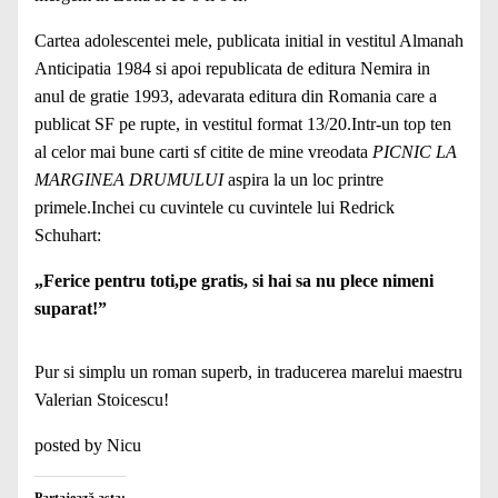
Cartea adolescentei mele, publicata initial in vestitul Almanah
Anticipatia 1984 si apoi republicata de editura Nemira in
anul de gratie 1993, adevarata editura din Romania care a
publicat SF pe rupte, in vestitul format 13/20.Intr-un top ten
al celor mai bune carti sf citite de mine vreodata
PICNIC LA
MARGINEA DRUMULUI
aspira la un loc printre
primele.Inchei cu cuvintele cu cuvintele lui Redrick
Schuhart:
„Ferice pentru toti,pe gratis, si hai sa nu plece nimeni
suparat!”
Pur si simplu un roman superb, in traducerea marelui maestru
Valerian Stoicescu!
posted by Nicu
Partajează asta: