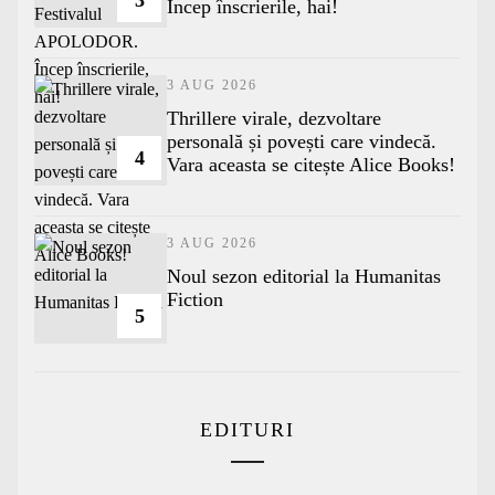
3
Încep înscrierile, hai!
3 AUG 2026
Thrillere virale, dezvoltare
personală și povești care vindecă.
4
Vara aceasta se citește Alice Books!
3 AUG 2026
​Noul sezon editorial la Humanitas
Fiction
5
EDITURI