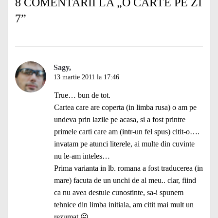
8 COMENTARII LA „
O CARTE PE ZI
7
”
Sagy,
13 martie 2011 la 17:46
True… bun de tot.
Cartea care are coperta (in limba rusa) o am pe
undeva prin lazile pe acasa, si a fost printre
primele carti care am (intr-un fel spus) citit-o….
invatam pe atunci literele, ai multe din cuvinte
nu le-am inteles…
Prima varianta in lb. romana a fost traducerea (in
mare) facuta de un unchi de al meu.. clar, fiind
ca nu avea destule cunostinte, sa-i spunem
tehnice din limba initiala, am citit mai mult un
rezumat 😛