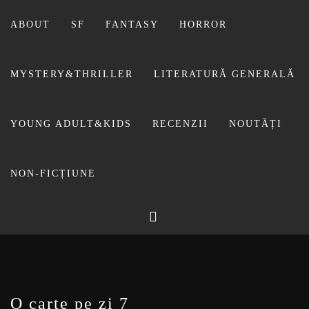
Sari
la
ABOUT
SF
FANTASY
HORROR
conținut
MYSTERY&THRILLER
LITERATURĂ GENERALĂ
YOUNG ADULT&KIDS
RECENZII
NOUTĂȚI
NON-FICȚIUNE
BIBLIOTECA LUI
FOSTUL BLOG FANSF
LIVIU
O carte pe zi 7