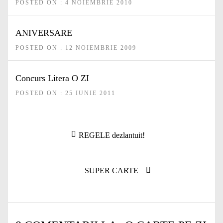
POSTED ON : 4 NOIEMBRIE 2010
ANIVERSARE
POSTED ON : 12 NOIEMBRIE 2009
Concurs Litera O ZI
POSTED ON : 25 IUNIE 2011
Navigare
Articolul
REGELE dezlantuit!
în
anterior:
articole
Articolul
SUPER CARTE
următor: