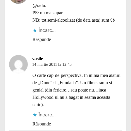
@radu:
PS: nu ma supar
NB: tot semi-alcoolizat (de data asta) sunt 🙂
Încarc...
Răspunde
vasile
14 martie 2011 la 12:43
O carte cap-de-perspectiva. In inima mea alaturi
de „Dune” si „Fundatia”. Un film straniu si
genial (din fericire…sau poate nu…inca
Hollywood-ul nu a bagat in seama aceasta
carte).
Încarc...
Răspunde