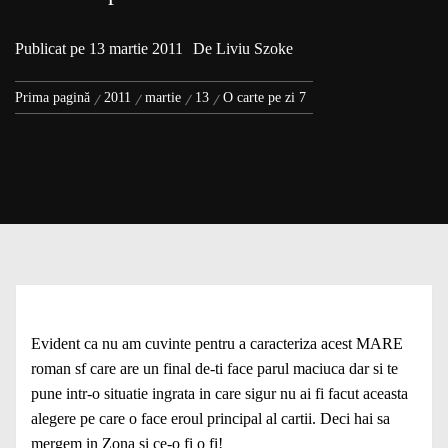
Publicat pe
13 martie 2011
De
Liviu Szoke
Prima pagină
2011
martie
13
O carte pe zi 7
Evident ca nu am cuvinte pentru a caracteriza acest MARE
roman sf care are un final de-ti face parul maciuca dar si te
pune intr-o situatie ingrata in care sigur nu ai fi facut aceasta
alegere pe care o face eroul principal al cartii. Deci hai sa
mergem in Zona si ce-o fi o fi!