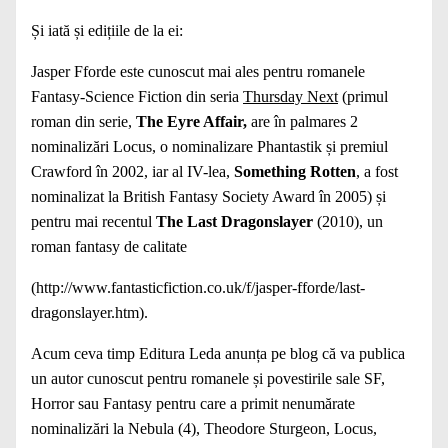
Și iată și edițiile de la ei:
Jasper Fforde este cunoscut mai ales pentru romanele
Fantasy-Science Fiction din seria
Thursday Next
(primul
roman din serie,
The Eyre Affair,
are în palmares 2
nominalizări Locus, o nominalizare Phantastik și premiul
Crawford în 2002, iar al IV-lea,
Something Rotten
, a fost
nominalizat la British Fantasy Society Award în 2005) și
pentru mai recentul
The Last Dragonslayer
(2010), un
roman fantasy de calitate
(
http://www.fantasticfiction.co.uk/f/jasper-fforde/last-
dragonslayer.htm
).
Acum ceva timp Editura Leda anunța pe blog că va publica
un autor cunoscut pentru romanele și povestirile sale SF,
Horror sau Fantasy pentru care a primit nenumărate
nominalizări la Nebula (4), Theodore Sturgeon, Locus,