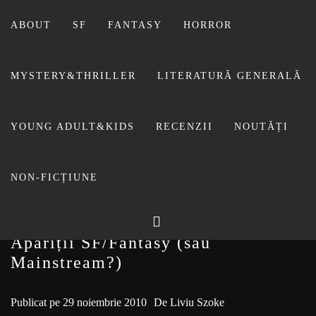
Sari
la
ABOUT
SF
FANTASY
HORROR
conținut
MYSTERY&THRILLER
LITERATURĂ GENERALĂ
BIBLIOTECA LUI
YOUNG ADULT&KIDS
RECENZII
NOUTĂȚI
FOSTUL BLOG FANSF
LIVIU
NON-FICȚIUNE
Apariții SF/Fantasy (sau
Mainstream?)
Publicat pe
29 noiembrie 2010
De
Liviu Szoke