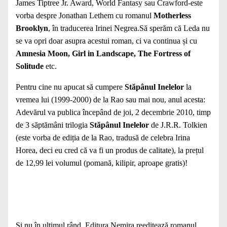
James Tiptree Jr. Award, World Fantasy sau Crawford-este
vorba despre Jonathan Lethem cu romanul
Motherless
Brooklyn
, în traducerea Irinei Negrea.Să sperăm că Leda nu
se va opri doar asupra acestui roman, ci va continua și cu
Amnesia Moon, Girl in Landscape, The Fortress of
Solitude
etc.
Pentru cine nu apucat să cumpere
Stăpânul Inelelor
la
vremea lui (1999-2000) de la Rao sau mai nou, anul acesta:
Adevărul va publica începând de joi, 2 decembrie 2010, timp
de 3 săptămâni trilogia
Stăpânul Inelelor
de J.R.R. Tolkien
(este vorba de ediția de la Rao, tradusă de celebra Irina
Horea, deci eu cred că va fi un produs de calitate), la prețul
de 12,99 lei volumul (pomană, kilipir, aproape gratis)!
Și nu în ultimul rând, Editura Nemira reeditează romanul