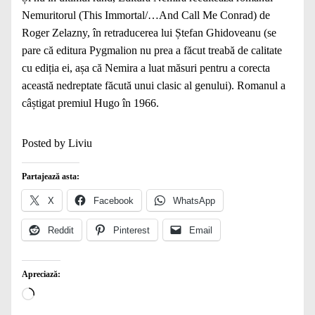
Nemuritorul (This Immortal/…And Call Me Conrad) de
Roger Zelazny, în retraducerea lui Ștefan Ghidoveanu (se
pare că editura Pygmalion nu prea a făcut treabă de calitate
cu ediția ei, așa că Nemira a luat măsuri pentru a corecta
această nedreptate făcută unui clasic al genului). Romanul a
câștigat premiul Hugo în 1966.
Posted by Liviu
Partajează asta:
X
Facebook
WhatsApp
Reddit
Pinterest
Email
Apreciază:
Încarc...