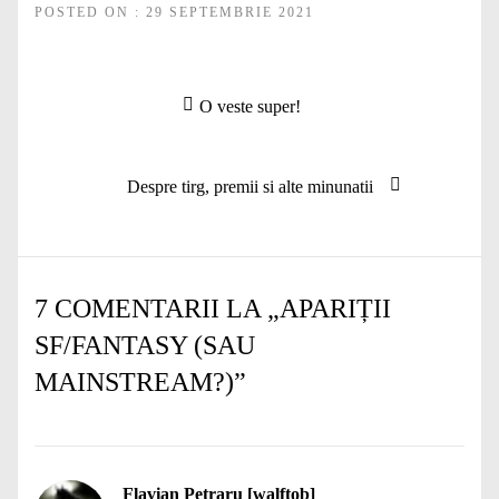
POSTED ON : 29 SEPTEMBRIE 2021
Navigare
Articolul
O veste super!
în
anterior:
articole
Articolul
Despre tirg, premii si alte minunatii
următor:
7 COMENTARII LA „
APARIȚII
SF/FANTASY (SAU
MAINSTREAM?)
”
Flavian Petraru [walftob]